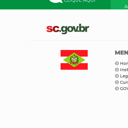
CLIQUE AQUI
A
S
N
ME
Ho
Inst
Legi
Cur
GOV