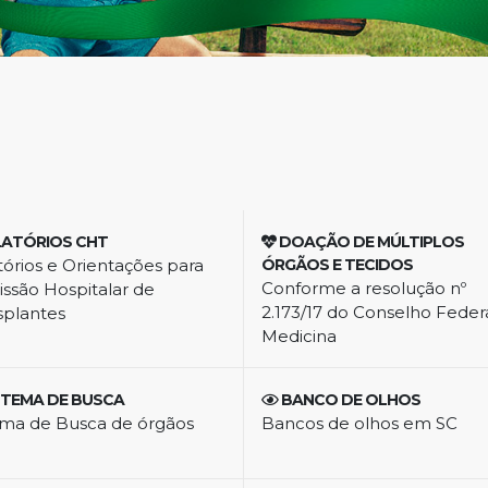
LATÓRIOS CHT
DOAÇÃO DE MÚLTIPLOS
tórios e Orientações para
ÓRGÃOS E TECIDOS
Conforme a resolução nº
ssão Hospitalar de
2.173/17 do Conselho Feder
splantes
Medicina
STEMA DE BUSCA
BANCO DE OLHOS
ema de Busca de órgãos
Bancos de olhos em SC