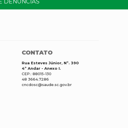
E DENÚNCIAS
CONTATO
Rua Esteves Júnior, Nº. 390
4º Andar - Anexo I.
CEP.: 88015-130
48 3664.7286
cncdosc@saude.sc.gov.br