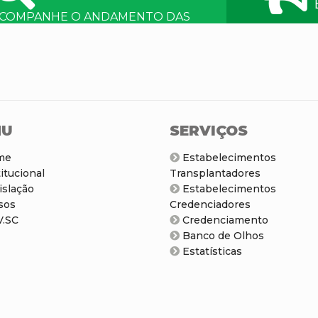
COMPANHE O ANDAMENTO DAS
UAS MANIFESTAÇÕES COM SEU
ÚMERO E SENHA.
NU
SERVIÇOS
me
Estabelecimentos
itucional
Transplantadores
slação
Estabelecimentos
sos
Credenciadores
.SC
Credenciamento
Banco de Olhos
Estatísticas